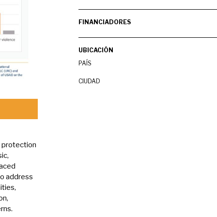
FINANCIADORES
UBICACIÓN
PAÍS
CIUDAD
d protection
ic,
laced
to address
ties,
on,
rns.